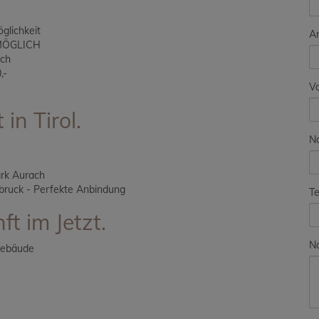
glichkeit
A
MÖGLICH
ich
,-
V
in Tirol.
N
ark Aurach
bruck - Perfekte Anbindung
Te
ft im Jetzt.
Na
 Gebäude