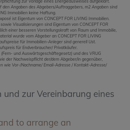
rpflichtung zur Vorlage eines Energieausweises aufgeklärt.
auf den Angaben des Abgebers/Auftraggebers, m2 Angaben sind
NG Immobilien keine Haftung.
Exposé ist Eigentum von CONCEPT FOR LIVING Immobilien.
l sowie Visualisierungen sind Eigentum von CONCEPT FOR
ßlich einer besseren Vorstellungskraft von Raum und Immobilie,
lanmaterial wurde vom Abgeber an CONCEPT FOR LIVING
aufspreise für Immobilien-Anleger sind generell Ust.
fspreis für Endverbraucher/ Privatkäufer.
GG (Fern- und Auswärtsgeschäftegesetz) und des VRUG
wie der Nachweispflicht der/dem Abgeber/in gegenüber,
ten wie Vor-/Nachname/ Email-Adresse / Kontakt-Adresse/
n und zur Vereinbarung eines
 and to arrange an