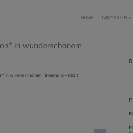
HOME
IMMOBILIEN
kon* in wunderschönem
B
P
Ka
Pr