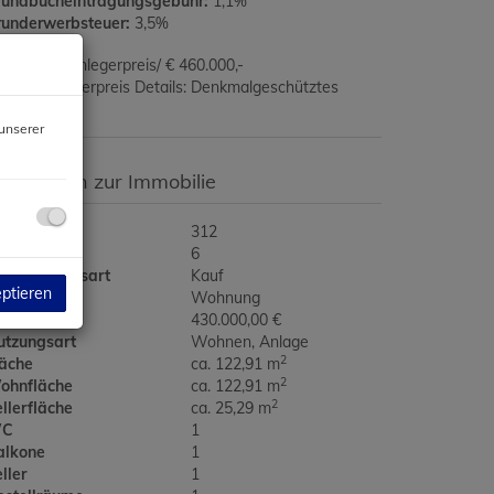
rundbucheintragungsgebühr:
1,1%
runderwerbsteuer:
3,5%
430.000,- Anlegerpreis/ € 460.000,-
dverbraucherpreis Details: Denkmalgeschütztes
ebäude
unserer
asisdaten zur Immobilie
jektnr.
312
immer
6
ermarktungsart
Kauf
eptieren
bjektart
Wohnung
aufpreis
430.000,00 €
utzungsart
Wohnen
Anlage
2
läche
ca. 122,91 m
2
ohnfläche
ca. 122,91 m
2
llerfläche
ca. 25,29 m
C
1
alkone
1
ller
1