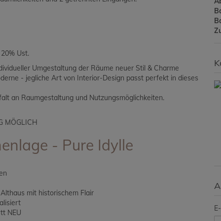
A
B
B
Z
. 20% Ust.
K
dividueller Umgestaltung der Räume neuer Stil & Charme
derne - jegliche Art von Interior-Design passt perfekt in dieses
elfalt an Raumgestaltung und Nutzungsmöglichkeiten.
G MÖGLICH
nenlage - Pure Idylle
fen
A
lthaus mit historischem Flair
lisiert
E-
ett NEU