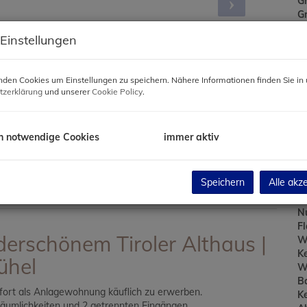
G
G
 Einstellungen
€ 
En
G
den Cookies um Einstellungen zu speichern. Nähere Informationen finden Sie in 
tzerklärung
und unserer
Cookie Policy
.
B
h notwendige Cookies
immer aktiv
Ob
Z
V
Speichern
Alle akz
O
K
N
F
rschönem Tiroler Althaus |
W
Ke
ühel
W
B
fort als Anlagewohnung käuflich zu erwerben.
Ke
räumlichkeiten und 2 getrennten Eingängen.