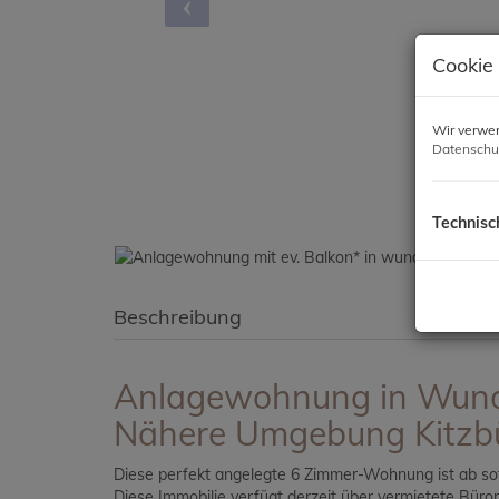
Cookie
Wir verwen
Datenschu
Technisc
Beschreibung
Anlagewohnung in Wunde
Nähere Umgebung Kitzb
Diese perfekt angelegte 6 Zimmer-Wohnung ist ab so
Diese Immobilie verfügt derzeit über vermietete Büro