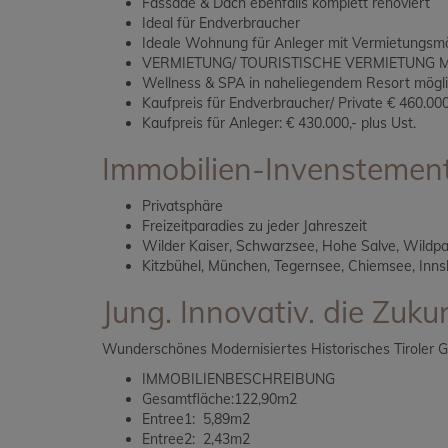
Fassade & Dach ebenfalls komplett renoviert
Ideal für Endverbraucher
Ideale Wohnung für Anleger mit Vermietungsmö
VERMIETUNG/ TOURISTISCHE VERMIETUNG 
Wellness & SPA in naheliegendem Resort mögl
Kaufpreis für Endverbraucher/ Private € 460.000
Kaufpreis für Anleger: € 430.000,- plus Ust.
Immobilien-Invenstement 
Privatsphäre
Freizeitparadies zu jeder Jahreszeit
Wilder Kaiser, Schwarzsee, Hohe Salve, Wildp
Kitzbühel, München, Tegernsee, Chiemsee, Inns
Jung. Innovativ. die Zukun
Wunderschönes Modernisiertes Historisches Tiroler
IMMOBILIENBESCHREIBUNG
Gesamtfläche:122,90m2
Entree1: 5,89m2
Entree2: 2,43m2