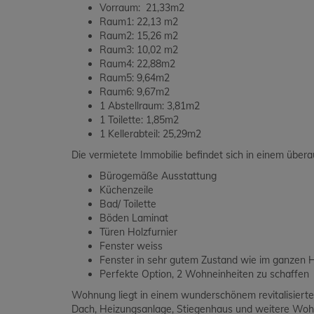
Vorraum: 21,33m2
Raum1: 22,13 m2
Raum2: 15,26 m2
Raum3: 10,02 m2
Raum4: 22,88m2
Raum5: 9,64m2
Raum6: 9,67m2
1 Abstellraum: 3,81m2
1 Toilette: 1,85m2
1 Kellerabteil: 25,29m2
Die vermietete Immobilie befindet sich in einem über
Bürogemäße Ausstattung
Küchenzeile
Bad/ Toilette
Böden Laminat
Türen Holzfurnier
Fenster weiss
Fenster in sehr gutem Zustand wie im ganzen 
Perfekte Option, 2 Wohneinheiten zu schaffen
Wohnung liegt in einem wunderschönem revitalisiertem
Dach, Heizungsanlage, Stiegenhaus und weitere Wohn