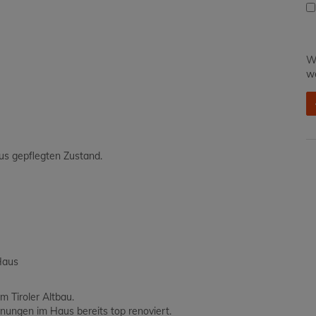
Wi
we
aus gepflegten Zustand.
Haus
 Tiroler Altbau.
ungen im Haus bereits top renoviert.