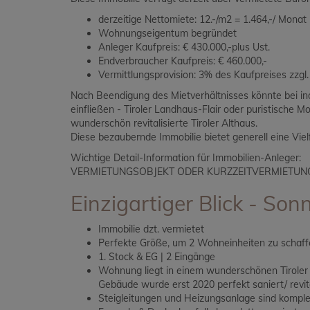
derzeitige Nettomiete: 12.-/m2 = 1.464,-/ Monat
Wohnungseigentum begründet
Anleger Kaufpreis: € 430.000,-plus Ust.
Endverbraucher Kaufpreis: € 460.000,-
Vermittlungsprovision: 3% des Kaufpreises zzgl
Nach Beendigung des Mietverhältnisses könnte bei in
einfließen - Tiroler Landhaus-Flair oder puristische Mo
wunderschön revitalisierte Tiroler Althaus.
Diese bezaubernde Immobilie bietet generell eine Vi
Wichtige Detail-Information für Immobilien-Anleger:
VERMIETUNGSOBJEKT ODER KURZZEITVERMIETUN
Einzigartiger Blick - Son
Immobilie dzt. vermietet
Perfekte Größe, um 2 Wohneinheiten zu schaf
1. Stock & EG | 2 Eingänge
Wohnung liegt in einem wunderschönen Tiroler A
Gebäude wurde erst 2020 perfekt saniert/ revita
Steigleitungen und Heizungsanlage sind kompl