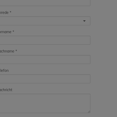
nrede
orname
achname
lefon
chricht