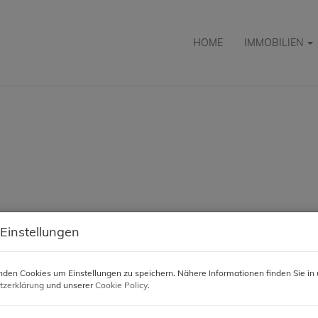
HOME
IMMOBILIEN
 Einstellungen
den Cookies um Einstellungen zu speichern. Nähere Informationen finden Sie in 
tzerklärung
und unserer
Cookie Policy
.