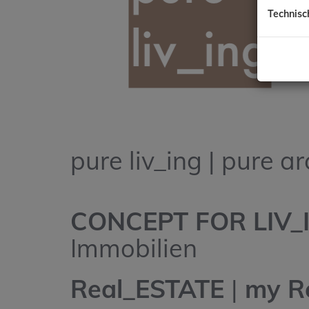
Technisc
pure liv_ing | pure a
CONCEPT FOR LIV_
Immobilien
Real_ESTATE
|
my R