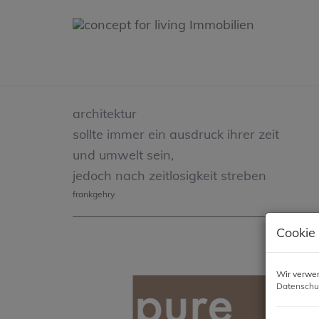
architektur
sollte immer ein ausdruck ihrer zeit
und umwelt sein,
jedoch nach zeitlosigkeit streben
frankgehry
_______________________________________
Cookie
Wir verwen
Datenschu