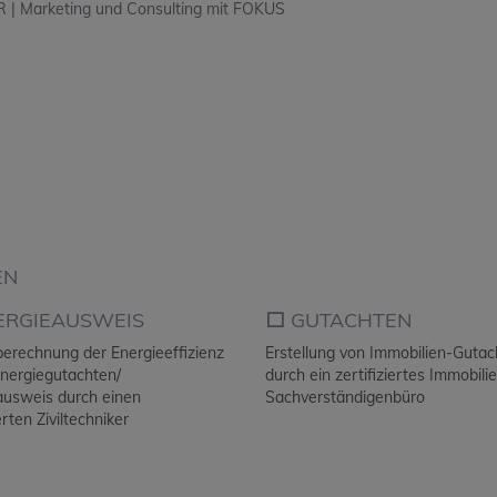
 Marketing und Consulting mit FOKUS
EN
ERGIEAUSWEIS
⬜️
GUTACHTEN
berechnung der Energieeffizienz
Erstellung von Immobilien-Guta
Energiegutachten/
durch ein zertifiziertes Immobil
ausweis durch einen
Sachverständigenbüro
erten Ziviltechniker