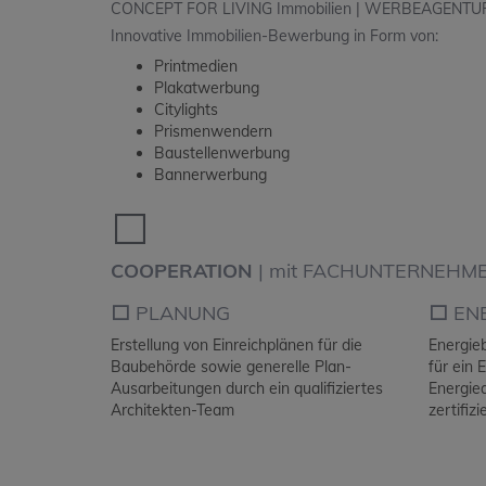
CONCEPT FOR LIVING Immobilien | WERBEAGENTUR |
Innovative Immobilien-Bewerbung in Form von:
Printmedien
Plakatwerbung
Citylights
Prismenwendern
Baustellenwerbung
Bannerwerbung
⬜️
COOPERATION
|
mit FACHUNTERNEHM
⬜️
PLANUNG
⬜️
EN
Erstellung von Einreichplänen für die
Energie
Baubehörde sowie generelle Plan-
für ein 
Ausarbeitungen durch ein qualifiziertes
Energie
Architekten-Team
zertifizi