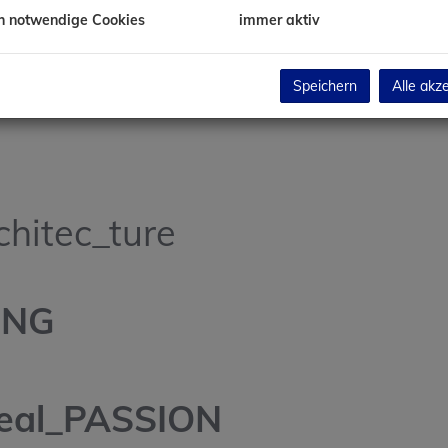
h notwendige Cookies
immer aktiv
Speichern
Alle akz
rchitec_ture
ING
eal_PASSION