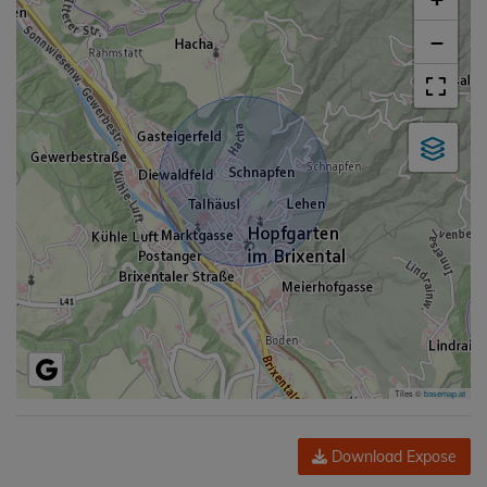
−
Tiles ©
basemap.at
Download Expose