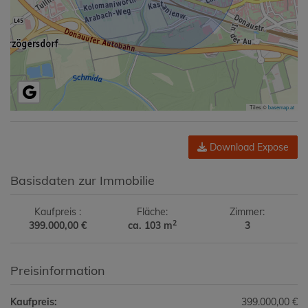
Tiles ©
basemap.at
Download Expose
Basisdaten zur Immobilie
Kaufpreis
Fläche
Zimmer
2
399.000,00 €
ca. 103 m
3
Preisinformation
Kaufpreis:
399.000,00 €