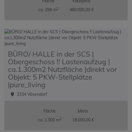
Fläche
Kaufpreis
2
ca. 256 m
460.000,00 €
BÜRO/ HALLE in der SCS |
Obergeschoss !! Lastenaufzug |
ca.1.300m2 Nutzfläche |direkt vor
Objekt: 5 PKW-Stellplätze
|pure_living
2334 Vösendorf
Fläche
Miete
2
ca. 1.300 m
18.000,00 €