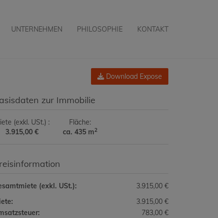
UNTERNEHMEN
PHILOSOPHIE
KONTAKT
Download Expose
asisdaten zur Immobilie
iete (exkl. USt.)
Fläche
2
3.915,00 €
ca. 435 m
reisinformation
samtmiete (exkl. USt.):
3.915,00 €
ete:
3.915,00 €
msatzsteuer:
783,00 €