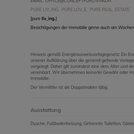
EMAIL.
OFFICE@CONCEPTFORLIVING.AT
PURE LIV_ING. PURE LOV_E. PURE REAL_ESTATE.
[pure
liv_ing.
]
Besichtigungen der Immobilie gerne auch am Wochene
Hinweis gemäß Energieausweisvorlagegesetz: Ein En
unserer Aufklärung über die generell geltende Vorlage
vorgelegt. Daher gilt zumindest eine dem Alter und 
vereinbart. Wir übernehmen keinerlei Gewähr oder Haf
Immobilie.
Der Vermittler ist als Doppelmakler tätig.
Ausstattung
Dusche
Fußbodenheizung
Getrennte Toiletten
Gäst