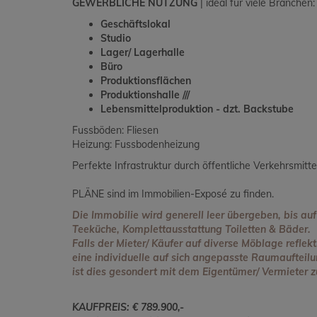
GEWERBLICHE NUTZUNG
|
ideal für viele Branchen:
Geschäftslokal
Studio
Lager/ Lagerhalle
Büro
Produktionsflächen
Produktionshalle ///
Lebensmittelproduktion - dzt. Backstube
Fussböden: Fliesen
Heizung: Fussbodenheizung
Perfekte Infrastruktur durch öffentliche Verkehrsmitte
PLÄNE sind im Immobilien-Exposé zu finden.
Die Immobilie wird generell leer übergeben, bis auf
Teeküche, Komplettausstattung Toiletten & Bäder.
Falls der Mieter/ Käufer auf diverse Möblage reflek
eine individuelle auf sich angepasste Raumauftei
ist dies gesondert mit dem Eigentümer/ Vermieter z
KAUFPREIS: € 789.900,-