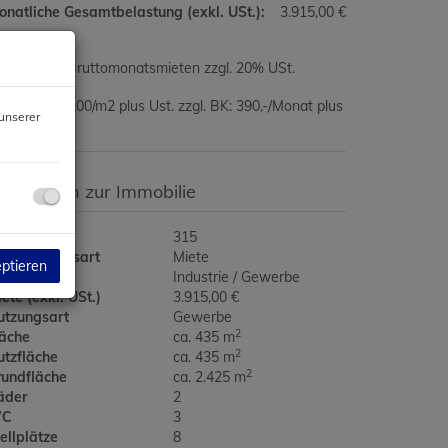
natliche Gesamtbelastung (exkl. USt.):
3.915,00 €
ovision:
3 Bruttomonatsmieten zzgl. 20% USt.
ttomiete: 9,00/m2 plus Ust. zzgl. BK: 390,-/Monat plus
unserer
t.
asisdaten zur Immobilie
jektnr.
315
ermarktungsart
Miete
eptieren
bjektart
Industrie / Gewerbe
ete (exkl. USt.)
3.915,00 €
utzungsart
Gewerbe
2
läche
ca. 435 m
2
utzfläche
ca. 435 m
2
rundfläche
ca. 2.425 m
äder
2
C
3
ellplätze
8