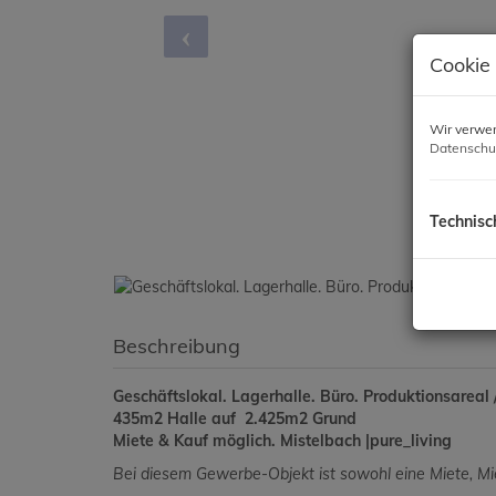
Cookie
Wir verwen
Datenschu
Technisc
Beschreibung
Geschäftslokal. Lagerhalle. Büro. Produktionsareal /
435m2 Halle auf 2.425m2 Grund
Miete & Kauf möglich. Mistelbach |pure_living
Bei diesem Gewerbe-Objekt ist sowohl eine Miete, Mie