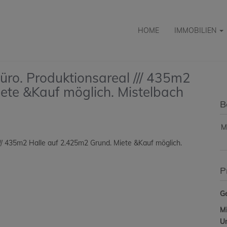
HOME
IMMOBILIEN
Büro. Produktionsareal /// 435m2
ete &Kauf möglich. Mistelbach
B
M
P
Ge
Mi
U