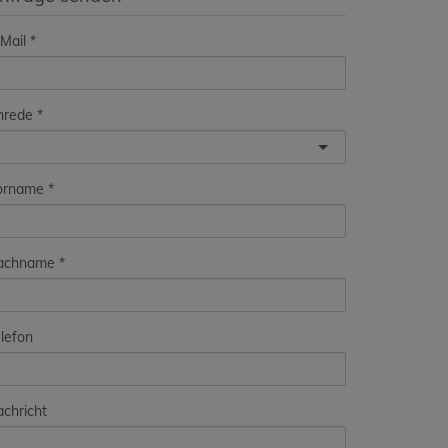
Mail
nrede
orname
achname
lefon
chricht