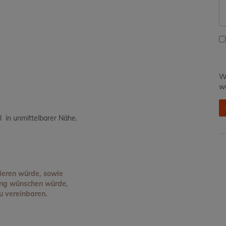
Wi
we
l in unmittelbarer Nähe.
tieren würde, sowie
lung wünschen würde,
u vereinbaren.