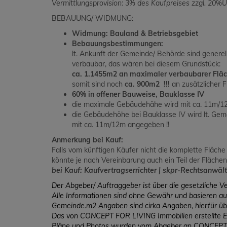
Vermittlungsprovision: 3% des Kaufpreises zzgl. 20%U
BEBAUUNG/ WIDMUNG:
Widmung: Bauland & Betriebsgebiet
Bebauungsbestimmungen:
lt. Ankunft der Gemeinde/ Behörde sind gener
verbaubar, das wären bei diesem Grundstück:
ca. 1.1455m2 an maximaler verbaubarer Flä
somit sind noch
ca. 900m2 !!!
an zusätzlicher F
60% in offener Bauweise, Bauklasse IV
die maximale Gebäudehähe wird mit ca. 11m/12
die Gebäudehöhe bei Bauklasse IV wird lt. Ge
mit ca. 11m/12m angegeben !!
Anmerkung bei Kauf:
Falls vom künftigen Käufer nicht die komplette Fläche 
könnte je nach Vereinbarung auch ein Teil der Fläche
bei Kauf: Kaufvertragserrichter | skpr-Rechtsanwäl
Der Abgeber/ Auftraggeber ist über die gesetzliche Ve
Alle Informationen sind ohne Gewähr und basieren a
Gemeinde.m2 Angaben sind cirka Angaben, hierfür 
Das von CONCEPT FOR LIVING Immobilien erstellte E
Pläne und Photos wurden vom Abgeber an CONCEPT F