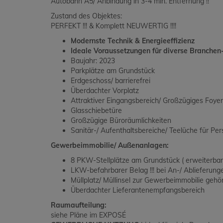
Autobahn A5/ Anbindung in 3-4 min. Entfernung !!
Zustand des Objektes:
PERFEKT !!! & Komplett NEUWERTIG !!!!
Modernste Technik & Energieeffizienz
Ideale Voraussetzungen für diverse Branchen
Baujahr: 2023
Parkplätze am Grundstück
Erdgeschoss/ barrierefrei
Überdachter Vorplatz
Attraktiver Eingangsbereich/ Großzügiges Foyer
Glasschiebetüre
Großzügige Büroräumlichkeiten
Sanitär-/ Aufenthaltsbereiche/ Teelüche für Per
Gewerbeimmobilie/ Außenanlagen:
8 PKW-Stellplätze am Grundstück ( erweiterbar 
LKW-befahrbarer Belag !!! bei An-/ Ablieferung
Müllplatz/ Müllinsel zur Gewerbeimmobilie geh
Überdachter Lieferantenempfangsbereich
Raumaufteilung:
siehe Pläne im EXPOSÉ