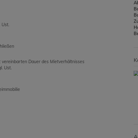
A
B
B
Z
 Ust.
H
B
chließen
K
t vereinbarten Dauer des Mietverhältnisses
. Ust.
eimmobilie
A