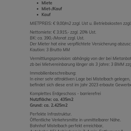
Miete
Miet-/Kauf
Kauf
MIETPREIS: € 9,00/m2 zzgl. Ust u. Betriebskosten zzgl.
Nettomiete: € 3.915,- zzgl. 20% Ust.
BK: ca. 390,-/Monat zzgl. Ust.
Der Mieter hat eine verpflichtete Versicherung abzus
Kaution: 3 Brutto MM
Vermittlungsprovision: abhängig von der bei Mietanbo
zb bei Mietvereinbarung länger als 3 Jahre: 3 BMM zzgl
Immobilienbeschreibung:
In einer sehr attraktiven Lage bei Mistelbach gelegen,
befindet sich diese erst im Jahr 2023 erbaute Gewerb
Komplettes Erdgeschoss - barrierefrei
Nutzfläche: ca. 435m2
Grund: ca. 2.425m2
Perfekte Infrastruktur.
Öffentliche Verkehrsmitte in unmittelbarer Nähe.
Bahnhof Mistelbach perfekt erreichbar,