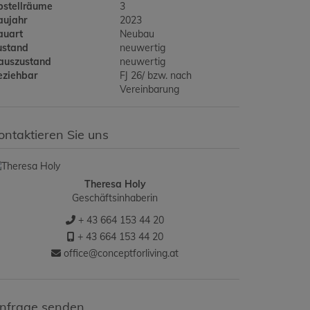
bstellräume
3
aujahr
2023
auart
Neubau
ustand
neuwertig
auszustand
neuwertig
eziehbar
FJ 26/ bzw. nach
Vereinbarung
ontaktieren Sie uns
Theresa Holy
Geschäftsinhaberin
+ 43 664 153 44 20
+ 43 664 153 44 20
office@conceptforliving.at
nfrage senden