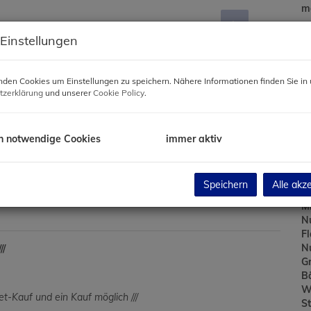
mo
 Einstellungen
Pr
Ne
den Cookies um Einstellungen zu speichern. Nähere Informationen finden Sie in 
Us
tzerklärung
und unserer
Cookie Policy
.
B
h notwendige Cookies
immer aktiv
Ob
V
Speichern
Alle akz
O
Mi
N
F
N
//
G
B
W
t-Kauf und ein Kauf möglich ///
St