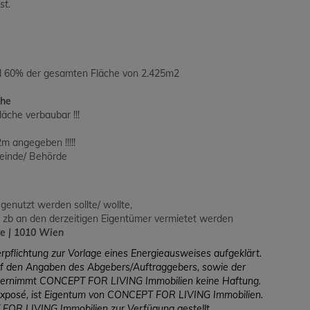
st.
ell 60% der gesamten Fläche von 2.425m2
che
läche verbaubar !!!
m angegeben !!!!!
meinde/ Behörde
genutzt werden sollte/ wollte,
n zb an den derzeitigen Eigentümer vermietet werden
te | 1010 Wien
rpflichtung zur Vorlage eines Energieausweises aufgeklärt.
uf den Angaben des Abgebers/Auftraggebers, sowie der
übernimmt CONCEPT FOR LIVING Immobilien keine Haftung.
xposé, ist Eigentum von CONCEPT FOR LIVING Immobilien.
OR LIVING Immobilien zur Verfügung gestellt.