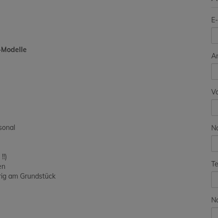
E-
-Modelle
A
V
sonal
N
!!)
Te
en
örig am Grundstück
Na