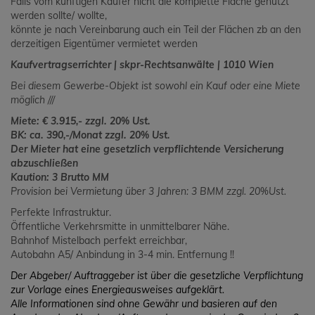
Falls vom künftigen Käufer nicht die komplette Fläche genutzt
werden sollte/ wollte,
könnte je nach Vereinbarung auch ein Teil der Flächen zb an den
derzeitigen Eigentümer vermietet werden
Kaufvertragserrichter | skpr-Rechtsanwälte | 1010 Wien
Bei diesem Gewerbe-Objekt ist sowohl ein Kauf oder eine Miete
möglich ///
Miete: € 3.915,- zzgl. 20% Ust.
BK: ca. 390,-/Monat zzgl. 20% Ust.
Der Mieter hat eine gesetzlich verpflichtende Versicherung
abzuschließen
Kaution: 3 Brutto MM
Provision bei Vermietung über 3 Jahren: 3 BMM zzgl. 20%Ust.
Perfekte Infrastruktur.
Öffentliche Verkehrsmitte in unmittelbarer Nähe.
Bahnhof Mistelbach perfekt erreichbar,
Autobahn A5/ Anbindung in 3-4 min. Entfernung !!
Der Abgeber/ Auftraggeber ist über die gesetzliche Verpflichtung
zur Vorlage eines Energieausweises aufgeklärt.
Alle Informationen sind ohne Gewähr und basieren auf den