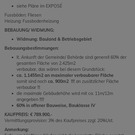
siehe Pläne im EXPOSÉ
Fussböden: Fliesen
Heizung: Fussbodenheizung
BEBAUUNG/ WIDMUNG:
Widmung: Bauland & Betriebsgebiet
Bebauungsbestimmungen:
lt. Ankunft der Gemeinde/ Behörde sind generell 60% der
gesamten Fläche von 2.425m2
verbaubar, das wären bei diesem Grundstück:
ca. 1.1455m2 an maximaler verbaubarer Fläche
somit sind noch
ca. 900m2 !!!
an zusätzlicher Fläche
verbaubar !!!
die maximale Gebäudehöhe wird mit ca. 11m/12m
angegeben !!!!!
60% in offener Bauweise, Bauklasse IV
KAUFPREIS: € 789.900,-
Vermittlungsprovision: 3% des Kaufpreises zzgl. 20%Ust.
Anmerkung: