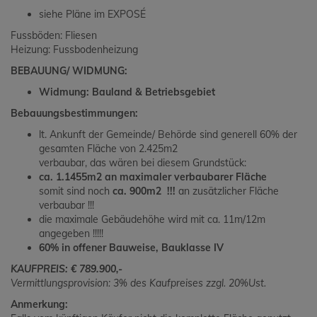
siehe Pläne im EXPOSÉ
Fussböden: Fliesen
Heizung: Fussbodenheizung
BEBAUUNG/ WIDMUNG:
Widmung: Bauland & Betriebsgebiet
Bebauungsbestimmungen:
lt. Ankunft der Gemeinde/ Behörde sind generell 60% der
gesamten Fläche von 2.425m2
verbaubar, das wären bei diesem Grundstück:
ca. 1.1455m2 an maximaler verbaubarer Fläche
somit sind noch
ca. 900m2 !!!
an zusätzlicher Fläche
verbaubar !!!
die maximale Gebäudehöhe wird mit ca. 11m/12m
angegeben !!!!!
60% in offener Bauweise, Bauklasse IV
KAUFPREIS: € 789.900,-
Vermittlungsprovision: 3% des Kaufpreises zzgl. 20%Ust.
Anmerkung: