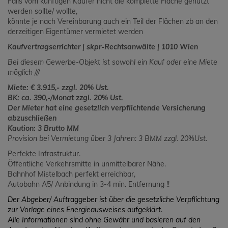
Falls vom künftigen Käufer nicht die komplette Fläche genutzt
werden sollte/ wollte,
könnte je nach Vereinbarung auch ein Teil der Flächen zb an den
derzeitigen Eigentümer vermietet werden
Kaufvertragserrichter | skpr-Rechtsanwälte | 1010 Wien
Bei diesem Gewerbe-Objekt ist sowohl ein Kauf oder eine Miete
möglich ///
Miete: € 3.915,- zzgl. 20% Ust.
BK: ca. 390,-/Monat zzgl. 20% Ust.
Der Mieter hat eine gesetzlich verpflichtende Versicherung
abzuschließen
Kaution: 3 Brutto MM
Provision bei Vermietung über 3 Jahren: 3 BMM zzgl. 20%Ust.
Perfekte Infrastruktur.
Öffentliche Verkehrsmitte in unmittelbarer Nähe.
Bahnhof Mistelbach perfekt erreichbar,
Autobahn A5/ Anbindung in 3-4 min. Entfernung !!
Der Abgeber/ Auftraggeber ist über die gesetzliche Verpflichtung
zur Vorlage eines Energieausweises aufgeklärt.
Alle Informationen sind ohne Gewähr und basieren auf den